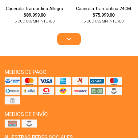
Cacerola Tramontina Allegra
Cacerola Tramontina 24CM
$89.999,00
$75.999,00
3 CUOTAS SIN INTERES
3 CUOTAS SIN INTERES
MEDIOS DE PAGO
MEDIOS DE ENVÍO
NUESTRAS REDES SOCIALES