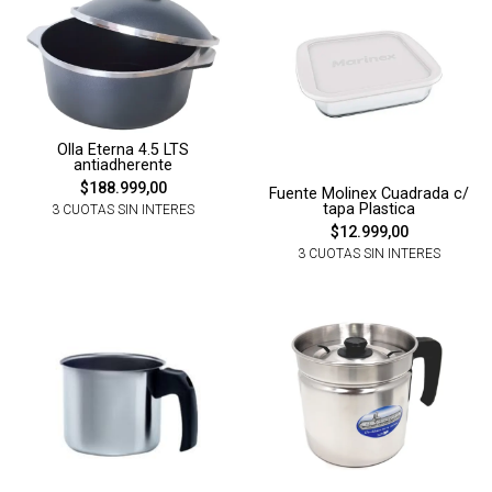
Olla Eterna 4.5 LTS
antiadherente
$188.999,00
Fuente Molinex Cuadrada c/
tapa Plastica
3 CUOTAS SIN INTERES
$12.999,00
3 CUOTAS SIN INTERES