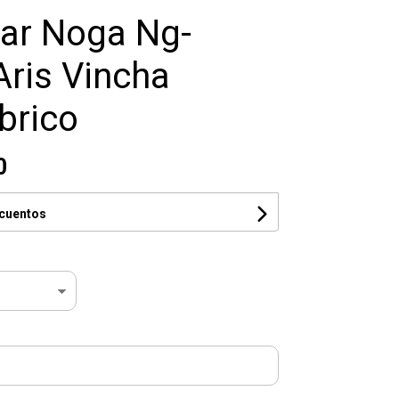
lar Noga Ng-
Aris Vincha
brico
0
scuentos